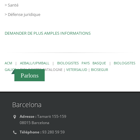
> Santé
> Défense juridique
DEMANDER DE PLUS AMPLES INFORMATIONS
ACM
|
AEBALL/UPMBALL
|
BIOLOGISTES PAYS BASQUE
|
BIOLOGISTES
GALICE
|
BIOLOGISTES CATALOGNE
|
VETERSALUD
|
BICISEGUR
Parlons
Barcelona
Adresse :
Tamarit 155-159
08015 Barcelona
Téléphone :
93 280 59 59