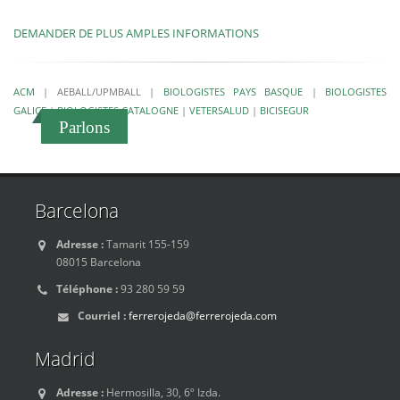
DEMANDER DE PLUS AMPLES INFORMATIONS
ACM
|
AEBALL/UPMBALL
|
BIOLOGISTES PAYS BASQUE
|
BIOLOGISTES
GALICE
|
BIOLOGISTES CATALOGNE
|
VETERSALUD
|
BICISEGUR
Parlons
Barcelona
Adresse :
Tamarit 155-159
08015 Barcelona
Téléphone :
93 280 59 59
Courriel :
ferrerojeda@ferrerojeda.com
Madrid
Adresse :
Hermosilla, 30, 6º Izda.