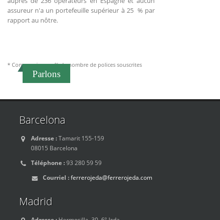
auprès de 236 opérateurs en Espagne et aucun
assureur n'a un portefeuille supérieur à 25 % par
rapport au nôtre.
* Compagnies par % de nombre de polices souscrites
Parlons
Barcelona
Adresse :
Tamarit 155-159
08015 Barcelona
Téléphone :
93 280 59 59
Courriel :
ferrerojeda@ferrerojeda.com
Madrid
Adresse :
Hermosilla, 30, 6º Izda.