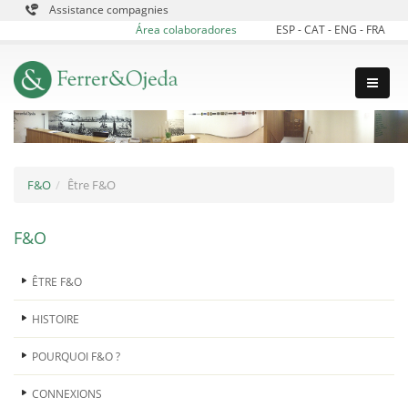
Assistance compagnies
Área colaboradores
ESP
-
CAT
-
ENG
-
FRA
F&O
Être F&O
F&O
ÊTRE F&O
HISTOIRE
POURQUOI F&O ?
CONNEXIONS