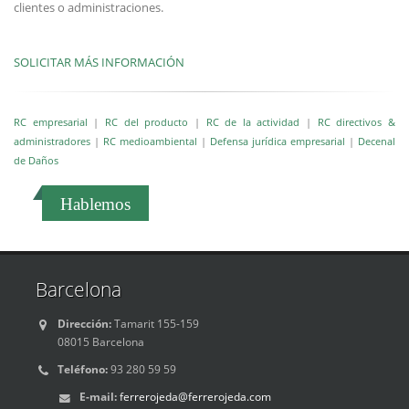
clientes o administraciones.
SOLICITAR MÁS INFORMACIÓN
RC empresarial
|
RC del producto
|
RC de la actividad
|
RC directivos &
administradores
|
RC medioambiental
|
Defensa jurídica empresarial
|
Decenal
de Daños
Hablemos
Barcelona
Dirección:
Tamarit 155-159
08015 Barcelona
Teléfono:
93 280 59 59
E-mail:
ferrerojeda@ferrerojeda.com