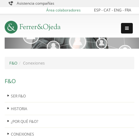
Asistencia compañías
Área colaboradores
ESP
-
CAT
-
ENG
-
FRA
F&O
Conexiones
F&O
SER F&O
HISTORIA
¿POR QUÉ F&O?
CONEXIONES