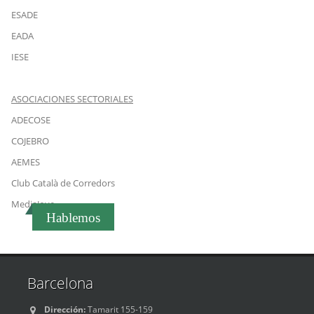
ESADE
EADA
IESE
ASOCIACIONES SECTORIALES
ADECOSE
COJEBRO
AEMES
Club Català de Corredors
MediaJove
Hablemos
Barcelona
Dirección:
Tamarit 155-159