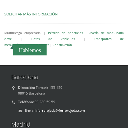
SOLICITAR MÁS INFORMACIÓN
Multirriesgo empresarial
|
Pérdida de beneficios
|
Avería de maquinaria
clave
|
Flotas de vehículos
|
Transportes de
mercancías
|
Cascos
|
Aviones
|
Construcción
Hablemos
Barcelona
Dirección:
Tamarit 155-159
08015 Barcelona
Teléfono:
93 280 59 59
E-mail:
ferrerojeda@ferrerojeda.com
Madrid